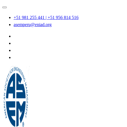
Saltar
al
+51 981 255 441 | +51 956 814 516
contenido
asemperu@eniad.org